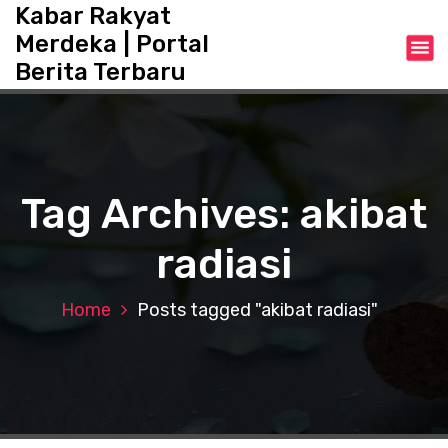
S
Kabar Rakyat
k
Merdeka | Portal
i
Berita Terbaru
p
t
o
c
o
n
Tag Archives: akibat
t
e
radiasi
n
t
Home
Posts tagged "akibat radiasi"