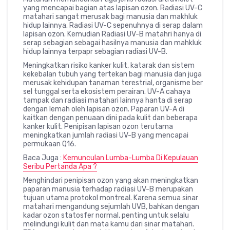
yang mencapai bagian atas lapisan ozon. Radiasi UV-C
matahari sangat merusak bagi manusia dan makhluk
hidup lainnya. Radiasi UV-C sepenuhnya di serap dalam
lapisan ozon. Kemudian Radiasi UV-B matahri hanya di
serap sebagian sebagai hasilnya manusia dan mahkluk
hidup lainnya terpapr sebagian radiasi UV-B.
Meningkatkan risiko kanker kulit, katarak dan sistem
kekebalan tubuh yang tertekan bagi manusia dan juga
merusak kehidupan tanaman terestrial, organisme ber
sel tunggal serta ekosistem perairan. UV-A cahaya
tampak dan radiasi matahari lainnya hanta di serap
dengan lemah oleh lapisan ozon. Paparan UV-A di
kaitkan dengan penuaan dini pada kulit dan beberapa
kanker kulit. Penipisan lapisan ozon terutama
meningkatkan jumlah radiasi UV-B yang mencapai
permukaan Q16.
Baca Juga :
Kemunculan Lumba-Lumba Di Kepulauan
Seribu Pertanda Apa ?
Menghindari penipisan ozon yang akan meningkatkan
paparan manusia terhadap radiasi UV-B merupakan
tujuan utama protokol montreal. Karena semua sinar
matahari mengandung sejumlah UVB, bahkan dengan
kadar ozon statosfer normal, penting untuk selalu
melindungi kulit dan mata kamu dari sinar matahari.