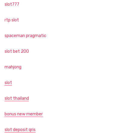
slot777
rtp slot
spaceman pragmatic
slot bet 200
mahjong
slot
slot thailand
bonus new member
slot deposit qris