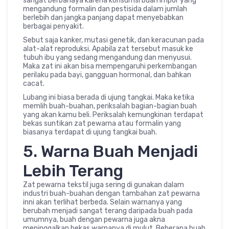
sangat berbahaya karena konsumsi buah impor yang
mengandung formalin dan pestisida dalam jumlah
berlebih dan jangka panjang dapat menyebabkan
berbagai penyakit.
Sebut saja kanker, mutasi genetik, dan keracunan pada
alat-alat reproduksi. Apabila zat tersebut masuk ke
tubuh ibu yang sedang mengandung dan menyusui.
Maka zat ini akan bisa mempengaruhi perkembangan
perilaku pada bayi, gangguan hormonal, dan bahkan
cacat.
Lubang ini biasa berada di ujung tangkai. Maka ketika
memlih buah-buahan, periksalah bagian-bagian buah
yang akan kamu beli. Periksalah kemungkinan terdapat
bekas suntikan zat pewarna atau formalin yang
biasanya terdapat di ujung tangkai buah.
5. Warna Buah Menjadi
Lebih Terang
Zat pewarna tekstil juga sering di gunakan dalam
industri buah-buahan dengan tambahan zat pewarna
inni akan terlihat berbeda. Selain warnanya yang
berubah menjadi sangat terang daripada buah pada
umumnya, buah dengan pewarna juga akna
meninggalkan bekas warnanya di mulut. Beberapa buah