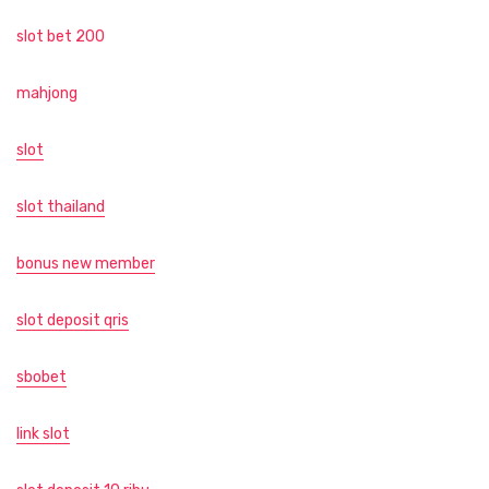
slot bet 200
mahjong
slot
slot thailand
bonus new member
slot deposit qris
sbobet
link slot