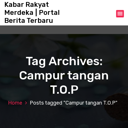
S
Kabar Rakyat
k
Merdeka | Portal
i
Berita Terbaru
p
t
o
c
o
n
Tag Archives:
t
e
Campur tangan
n
t
T.O.P
Home
Posts tagged "Campur tangan T.O.P"