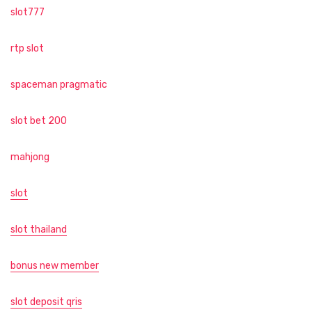
slot777
rtp slot
spaceman pragmatic
slot bet 200
mahjong
slot
slot thailand
bonus new member
slot deposit qris