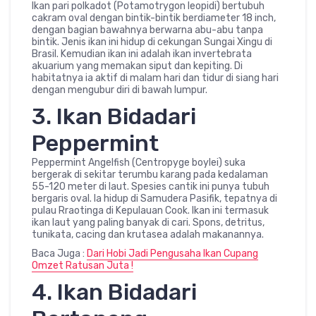
Ikan pari polkadot (Potamotrygon leopidi) bertubuh
cakram oval dengan bintik-bintik berdiameter 18 inch,
dengan bagian bawahnya berwarna abu-abu tanpa
bintik. Jenis ikan ini hidup di cekungan Sungai Xingu di
Brasil. Kemudian ikan ini adalah ikan invertebrata
akuarium yang memakan siput dan kepiting. Di
habitatnya ia aktif di malam hari dan tidur di siang hari
dengan mengubur diri di bawah lumpur.
3. Ikan Bidadari
Peppermint
Peppermint Angelfish (Centropyge boylei) suka
bergerak di sekitar terumbu karang pada kedalaman
55-120 meter di laut. Spesies cantik ini punya tubuh
bergaris oval. Ia hidup di Samudera Pasifik, tepatnya di
pulau Rraotinga di Kepulauan Cook. Ikan ini termasuk
ikan laut yang paling banyak di cari. Spons, detritus,
tunikata, cacing dan krutasea adalah makanannya.
Baca Juga :
Dari Hobi Jadi Pengusaha Ikan Cupang
Omzet Ratusan Juta !
4. Ikan Bidadari