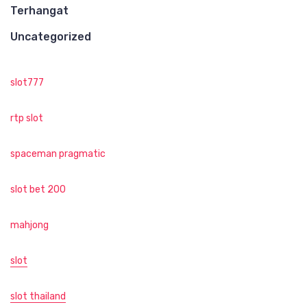
Terhangat
Uncategorized
slot777
rtp slot
spaceman pragmatic
slot bet 200
mahjong
slot
slot thailand