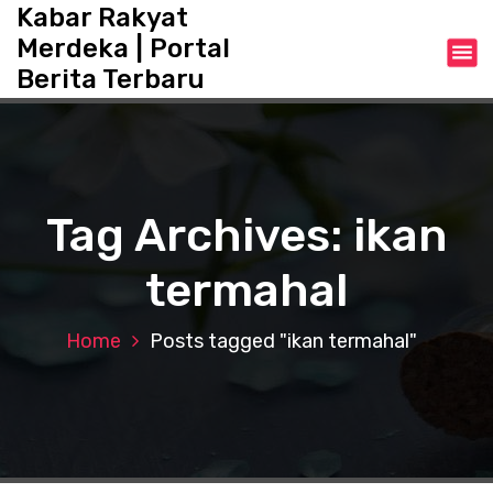
S
Kabar Rakyat
k
Merdeka | Portal
i
Berita Terbaru
p
t
o
c
o
n
Tag Archives: ikan
t
e
termahal
n
t
Home
Posts tagged "ikan termahal"