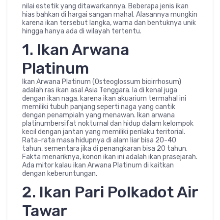
nilai estetik yang ditawarkannya. Beberapa jenis ikan
hias bahkan di hargai sangan mahal. Alasannya mungkin
karena ikan tersebut langka, warna dan bentuknya unik
hingga hanya ada di wilayah tertentu.
1. Ikan Arwana
Platinum
Ikan Arwana Platinum (Osteoglossum bicirrhosum)
adalah ras ikan asal Asia Tenggara. Ia di kenal juga
dengan ikan naga, karena ikan akuarium termahal ini
memiliki tubuh panjang seperti naga yang cantik
dengan penampialn yang menawan. Ikan arwana
platinumbersifat nokturnal dan hidup dalam kelompok
kecil dengan jantan yang memiliki perilaku teritorial.
Rata-rata masa hidupnya di alam liar bisa 20-40
tahun, sementara jika di penangkaran bisa 20 tahun.
Fakta menariknya, konon ikan ini adalah ikan prasejarah.
Ada mitor kalau ikan Arwana Platinum di kaitkan
dengan keberuntungan.
2. Ikan Pari Polkadot Air
Tawar