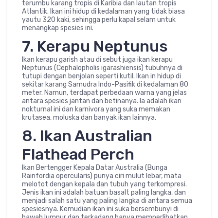
terumbu karang tropis di Karibia dan lautan tropis
Atlantik. Ikan ini hidup di kedalaman yang tidak biasa
yautu 320 kaki, sehingga perlu kapal selam untuk
menangkap spesies ini.
7. Kerapu Neptunus
Ikan kerapu garish atau di sebut juga ikan kerapu
Neptunus (Cephalopholis igarashiensis) tubuhnya di
tutupi dengan benjolan seperti kutil. Ikan in hidup di
sekitar karang Samudra Indo-Pasifik di kedalaman 80
meter. Namun, terdapat perbedaan warna yang jelas
antara spesies jantan dan betinanya. Ia adalah ikan
nokturnal ini dan karnivora yang suka memakan
krutasea, moluska dan banyak ikan lainnya.
8. Ikan Australian
Flathead Perch
Ikan Bertengger Kepala Datar Australia (Bunga
Rainfordia opercularis) punya ciri mulut lebar, mata
melotot dengan kepala dan tubuh yang terkompresi.
Jenis ikan ini adalah batuan basalt paling langka, dan
menjadi salah satu yang paling langka di antara semua
spesiesnya. Kemudian ikan ini suka bersembunyi di
bawah lumpur dan terkadang hanya memperlihatkan