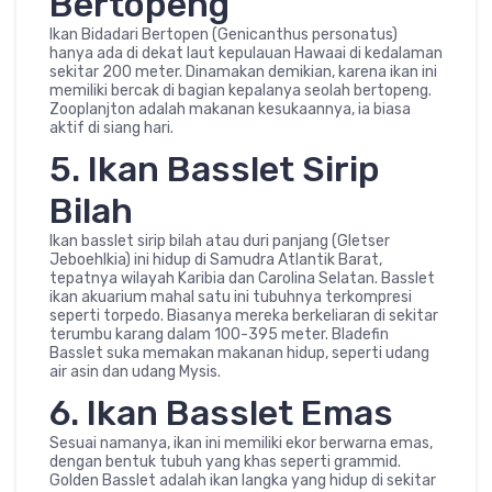
Bertopeng
Ikan Bidadari Bertopen (Genicanthus personatus)
hanya ada di dekat laut kepulauan Hawaai di kedalaman
sekitar 200 meter. Dinamakan demikian, karena ikan ini
memiliki bercak di bagian kepalanya seolah bertopeng.
Zooplanjton adalah makanan kesukaannya, ia biasa
aktif di siang hari.
5. Ikan Basslet Sirip
Bilah
Ikan basslet sirip bilah atau duri panjang (Gletser
Jeboehlkia) ini hidup di Samudra Atlantik Barat,
tepatnya wilayah Karibia dan Carolina Selatan. Basslet
ikan akuarium mahal satu ini tubuhnya terkompresi
seperti torpedo. Biasanya mereka berkeliaran di sekitar
terumbu karang dalam 100-395 meter. Bladefin
Basslet suka memakan makanan hidup, seperti udang
air asin dan udang Mysis.
6. Ikan Basslet Emas
Sesuai namanya, ikan ini memiliki ekor berwarna emas,
dengan bentuk tubuh yang khas seperti grammid.
Golden Basslet adalah ikan langka yang hidup di sekitar