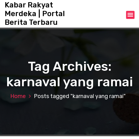
S
Kabar Rakyat
k
Merdeka | Portal
i
Berita Terbaru
p
t
o
c
o
n
Tag Archives:
t
e
karnaval yang ramai
n
t
Home
Posts tagged "karnaval yang ramai"