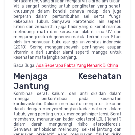
betakaroten, yang di ubah menjadi vit a di dalam tubuh.
Vit a sangat penting untuk penglihatan yang sehat,
khususnya dalam kondisi cahaya redup, dan juga
berperan dalam pertumbuhan sel serta fungsi
kekebalan tubuh. Senyawa karotenoid lain seperti
lutein dan zeaxanthin juga hadir yang di kenal mampu
melindungi mata dari kerusakan akibat sina UV dan
mengurangi risiko degenerasi makula terkait usia. Studi
oleh tim penyusun buku ajar gizi universitas indonesia
(2018). Sering menggarisbawahi pentingnya asupan
vitamin a dari sumber alami seperti mangga untuk
kesehatan mata jangka panjang.
Baca Juga:
Ada Beberapa Fakta Yang Menarik Di China
Menjaga Kesehatan
Jantung
Kombinasi serat, kalium, dan anti oksidan dalam
mangga berkontribusi pada kesehatan
kardiovaskular. Kalium membantu mengatur tekanan
darah dengan menyeimbangkan kadar natrium dalam
tubuh, yang penting untuk mencegah hipertensi. Serat
membantu menurunkan kadar kolesterol LDL (“jahat”)
dalam darah, mengurangi risiko aterosklerosis.
Senyawa antioksidan melindungi sel-sel jantung dari
kerusakan oksidatif, yang merupakan faktor risiko