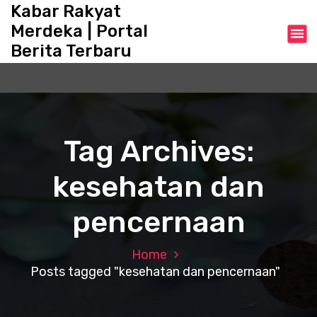
S
Kabar Rakyat
k
Merdeka | Portal
i
Berita Terbaru
p
t
o
c
o
n
Tag Archives:
t
e
kesehatan dan
n
t
pencernaan
Home
Posts tagged "kesehatan dan pencernaan"