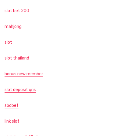
slot bet 200
mahjong
slot
slot thailand
bonus new member
slot deposit qris
sbobet
link slot