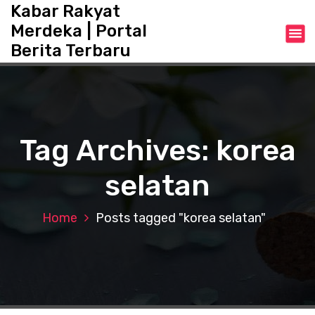
S
Kabar Rakyat
k
Merdeka | Portal
i
Berita Terbaru
p
t
o
c
o
n
Tag Archives: korea
t
e
selatan
n
t
Home
Posts tagged "korea selatan"