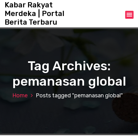
S
Kabar Rakyat
k
Merdeka | Portal
i
Berita Terbaru
p
t
o
c
o
n
Tag Archives:
t
e
pemanasan global
n
t
Home
Posts tagged "pemanasan global"