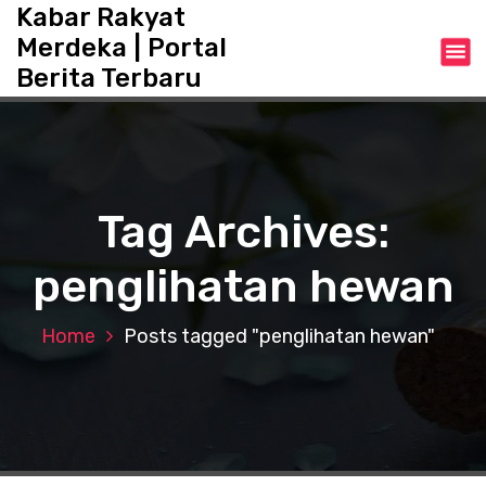
S
Kabar Rakyat
k
Merdeka | Portal
i
Berita Terbaru
p
t
o
c
o
n
Tag Archives:
t
e
penglihatan hewan
n
t
Home
Posts tagged "penglihatan hewan"