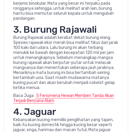
berjenis binokular. Mata yang besar ini terpaku pada
rongganya sehingga, untuk melihat arah lain, burung
hantu bisa memutar seluruh kepala untuk mengubah
pandangan.
3. Burung Rajawali
Burung Rajawali adalah kerabat dekat burung elang.
Spesies rajawali ekor merah bisa melihat tikus dari jarak
100 kaki dari udara. Lalu burung ini akan terbang
menukik ke bawah dengan kecepatan 120 mil per jam
untuk menangkapnya. Sebelum menangkap mangsa
burung rajawali akan berputar-putar untuk melacak
mangsanya dan menentukan seberapa jauh jaraknya.
Menariknya mata burung ini bisa bertambah seiring
bertambah usia. Saat masih mudawarna matanya
kuning pucat dan akan berubah menjadi cokelat gelap
ketika menua.
Baca Juga :
5 Fenomena Hewan Memberi Tanda Akan
Terjadi Bencana Alam
4. Jaguar
Kebanyakan kucing memiliki penglihatan yang tajam,
baik itu kucing domestik hingga kucing besar seperti
jaguar, singa, harimau dan macan tutul, Mata jaguar