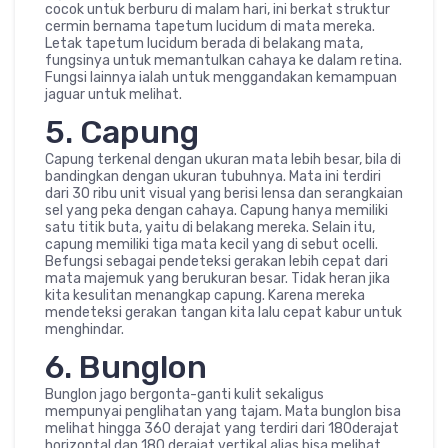
cocok untuk berburu di malam hari, ini berkat struktur
cermin bernama tapetum lucidum di mata mereka.
Letak tapetum lucidum berada di belakang mata,
fungsinya untuk memantulkan cahaya ke dalam retina.
Fungsi lainnya ialah untuk menggandakan kemampuan
jaguar untuk melihat.
5. Capung
Capung terkenal dengan ukuran mata lebih besar, bila di
bandingkan dengan ukuran tubuhnya. Mata ini terdiri
dari 30 ribu unit visual yang berisi lensa dan serangkaian
sel yang peka dengan cahaya. Capung hanya memiliki
satu titik buta, yaitu di belakang mereka. Selain itu,
capung memiliki tiga mata kecil yang di sebut ocelli.
Befungsi sebagai pendeteksi gerakan lebih cepat dari
mata majemuk yang berukuran besar. Tidak heran jika
kita kesulitan menangkap capung. Karena mereka
mendeteksi gerakan tangan kita lalu cepat kabur untuk
menghindar.
6. Bunglon
Bunglon jago bergonta-ganti kulit sekaligus
mempunyai penglihatan yang tajam. Mata bunglon bisa
melihat hingga 360 derajat yang terdiri dari 180derajat
horizontal dan 180 derajat vertikal alias bisa melihat