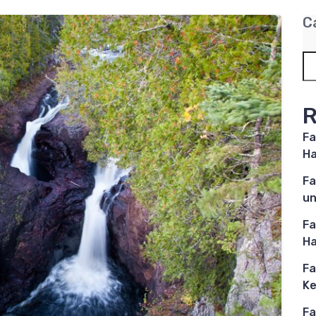
C
R
Fa
Ha
Fa
un
Fa
Ha
Fa
Ke
Fa