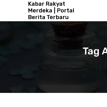
S
Kabar Rakyat
k
Merdeka | Portal
i
Berita Terbaru
p
t
o
c
o
n
Tag 
t
e
n
t