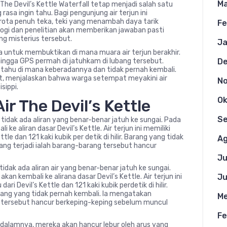
Ma
The Devil’s Kettle Waterfall tetap menjadi salah satu
a ingin tahu. Bagi pengunjung air terjun ini
ta penuh teka, teki yang menambah daya tarik
Fe
ologi dan penelitian akan memberikan jawaban pasti
ng misterius tersebut.
Ja
untuk membuktikan di mana muara air terjun berakhir.
 hingga GPS permah di jatuhkam di lubang tersebut.
D
tahu di mana keberadannya dan tidak pernah kembali.
t, menjalaskan bahwa warga setempat meyakini air
N
sippi.
Ok
r The Devil’s Kettle
S
tidak ada aliran yang benar-benar jatuh ke sungai. Pada
e aliran dasar Devil’s Kettle. Air terjun ini memiliki
ettle dan 121 kaki kubik per detik di hilir. Barang yang tidak
Ag
ng terjadi ialah barang-barang tersebut hancur
Ju
dak ada aliran air yang benar-benar jatuh ke sungai.
n kembali ke alirana dasar Devil’s Kettle. Air terjun ini
Ju
 dari Devil’s Kettle dan 121 kaki kubik perdetik di hilir.
ang yang tidak pernah kembali. Ia mengatakan
Me
g tersebut hancur berkeping-keping sebelum muncul
Fe
dalamnya, mereka akan hancur lebur oleh arus yang