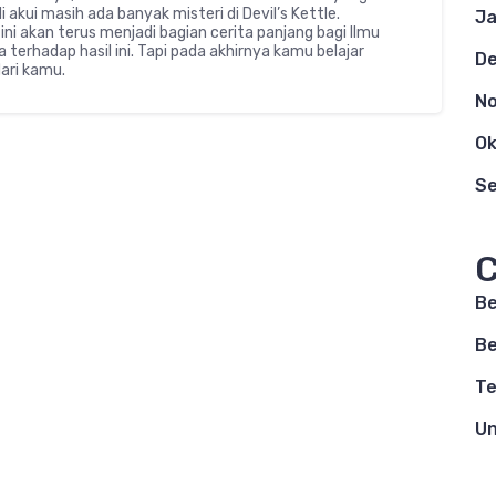
 di akui masih ada banyak misteri di Devil’s Kettle.
Ja
i akan terus menjadi bagian cerita panjang bagi Ilmu
erhadap hasil ini. Tapi pada akhirnya kamu belajar
D
ari kamu.
N
Ok
S
C
Be
Be
Te
Un