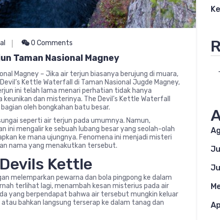
Ke
R
al
0 Comments
erjun Taman Nasional Magney
ional Magney – Jika air terjun biasanya berujung di muara,
vil’s Kettle Waterfall di Taman Nasional Jugde Magney,
erjun ini telah lama menari perhatian tidak hanya
a keunikan dan misterinya. The Devil’s Kettle Waterfall
 bagian oleh bongkahan batu besar.
A
 sungai seperti air terjun pada umumnya. Namun,
ian ini mengalir ke sebuah lubang besar yang seolah-olah
Ag
pkan ke mana ujungnya. Fenomena ini menjadi misteri
ngan nama yang menakutkan tersebut.
Ju
Devils Kettle
Ju
engan melemparkan pewarna dan bola pingpong ke dalam
nah terlihat lagi, menambah kesan misterius pada air
Me
 ada yang berpendapat bahwa air tersebut mungkin keluar
t atau bahkan langsung terserap ke dalam tanag dan
Ap