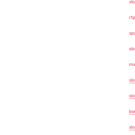
sl
rtp
sp
sl
ma
slo
slo
bo
slo