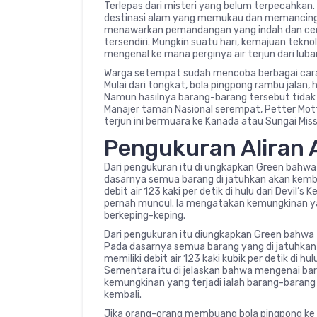
Terlepas dari misteri yang belum terpecahkan. 
destinasi alam yang memukau dan memancing ras
menawarkan pemandangan yang indah dan cero
tersendiri. Mungkin suatu hari, kemajuan tekn
mengenal ke mana perginya air terjun dari luba
Warga setempat sudah mencoba berbagai cara 
Mulai dari tongkat, bola pingpong rambu jalan,
Namun hasilnya barang-barang tersebut tidak 
Manajer taman Nasional serempat, Petter Mot
terjun ini bermuara ke Kanada atau Sungai Missi
Pengukuran Aliran Ai
Dari pengukuran itu di ungkapkan Green bahwa 
dasarnya semua barang di jatuhkan akan kembali k
debit air 123 kaki per detik di hulu dari Devil’s K
pernah muncul. Ia mengatakan kemungkinan ya
berkeping-keping.
Dari pengukuran itu diungkapkan Green bahwa ti
Pada dasarnya semua barang yang di jatuhkan aka
memiliki debit air 123 kaki kubik per detik di hulu
Sementara itu di jelaskan bahwa mengenai bar
kemungkinan yang terjadi ialah barang-baran
kembali.
Jika orang-orang membuang bola pingpong ke 