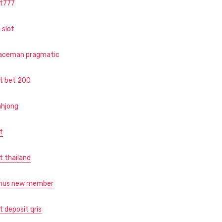
ot777
 slot
aceman pragmatic
ot bet 200
hjong
t
t thailand
nus new member
t deposit qris