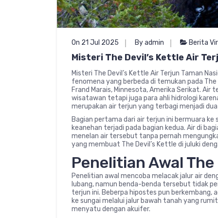
On 21 Jul 2025
By admin
Berita Vir
Misteri The Devil’s Kettle Air T
Misteri The Devil’s Kettle Air Terjun Taman Nas
fenomena yang berbeda di temukan pada The De
Frand Marais, Minnesota, Amerika Serikat. Air t
wisatawan tetapi juga para ahli hidrologi karen
merupakan air terjun yang terbagi menjadi dua
Bagian pertama dari air terjun ini bermuara ke
keanehan terjadi pada bagian kedua. Air di bag
menelan air tersebut tanpa pernah mengungka
yang membuat The Devil’s Kettle di juluki de
Penelitian Awal The 
Penelitian awal mencoba melacak jalur air d
lubang, namun benda-benda tersebut tidak per
terjun ini. Beberpa hipostes pun berkembang,
ke sungai melalui jalur bawah tanah yang rumi
menyatu dengan akuifer.