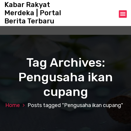
S
Kabar Rakyat
k
Merdeka | Portal
i
Berita Terbaru
p
t
o
c
o
n
Tag Archives:
t
e
Pengusaha ikan
n
t
cupang
Home
Posts tagged "Pengusaha ikan cupang"