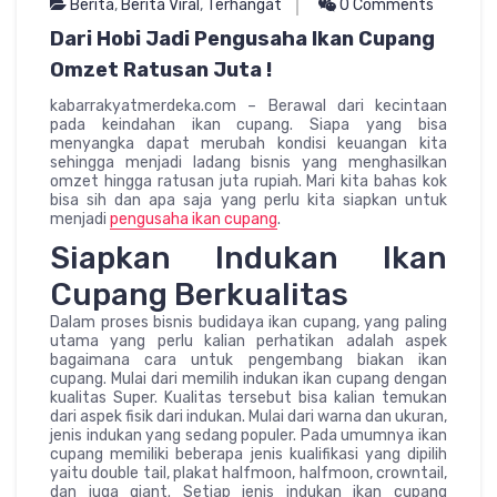
Berita
,
Berita Viral
,
Terhangat
0 Comments
Dari Hobi Jadi Pengusaha Ikan Cupang
Omzet Ratusan Juta !
kabarrakyatmerdeka.com – Berawal dari kecintaan
pada keindahan ikan cupang. Siapa yang bisa
menyangka dapat merubah kondisi keuangan kita
sehingga menjadi ladang bisnis yang menghasilkan
omzet hingga ratusan juta rupiah. Mari kita bahas kok
bisa sih dan apa saja yang perlu kita siapkan untuk
menjadi
pengusaha ikan cupang
.
Siapkan Indukan Ikan
Cupang Berkualitas
Dalam proses bisnis budidaya ikan cupang, yang paling
utama yang perlu kalian perhatikan adalah aspek
bagaimana cara untuk pengembang biakan ikan
cupang. Mulai dari memilih indukan ikan cupang dengan
kualitas Super. Kualitas tersebut bisa kalian temukan
dari aspek fisik dari indukan. Mulai dari warna dan ukuran,
jenis indukan yang sedang populer. Pada umumnya ikan
cupang memiliki beberapa jenis kualifikasi yang dipilih
yaitu double tail, plakat halfmoon, halfmoon, crowntail,
dan juga giant. Setiap jenis indukan ikan cupang