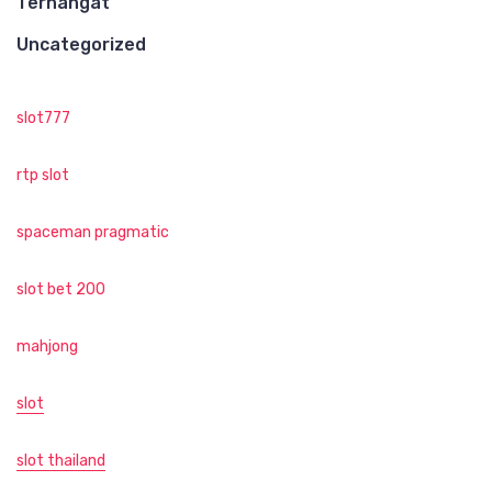
Terhangat
Uncategorized
slot777
rtp slot
spaceman pragmatic
slot bet 200
mahjong
slot
slot thailand