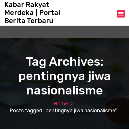
S
Kabar Rakyat
k
Merdeka | Portal
i
Berita Terbaru
p
t
o
c
o
n
Tag Archives:
t
e
pentingnya jiwa
n
t
nasionalisme
Home
Posts tagged "pentingnya jiwa nasionalisme"