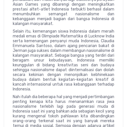
Asian Games yang dibarengi dengan meningkatkan
prestasi altet-atlet Indonesia terbukti berhasil dalam
menumbuhkan semangat nasionalisme dan
kebanggaan menjadi bagian dari bangsa Indonesia di
kalangan masyarakat.
Selain itu, kemenangan siswa Indonesia dalam meraih
medali emas di Olimpiade Matematika di Lucknow India
serta kemenangan penyanyi muda Indonesia, Claudia
Emmanuela Santoso, dalam ajang pencarian bakat di
Jerman juga sukses dalam membangun nasionalisme di
kalangan masyarakat. Sebagai bangsa yang terdiri dari
beragam unsur kebudayaan, Indonesia memiliki
keunggulan di bidang kreativitas seni dan budaya
sehingga nasionalisme dapat diinternalisasi dan diolah
secara kekinian dengan menonjolkan kebhinekaan
budaya dalam bentuk kegiatan-kegiatan kreatif di
kancah internasional untuk rasa kebanggaan terhadap
Indonesia.
Nah itulah dia beberapa hal yang menjadi pertimbangan
penting kenapa kita harus menanamkan rasa jiwa
nasionalisme terlebih lagi pada generasi muda di
Indonesia saat ini yang bahkan ada sebagian kecil yang
kurang mengenal tokoh pahlawan kita dibandingkan
orang-orang terkenal saat ini yang banyak mereka
temui di media sosial. Semoga dengan adanya artikel