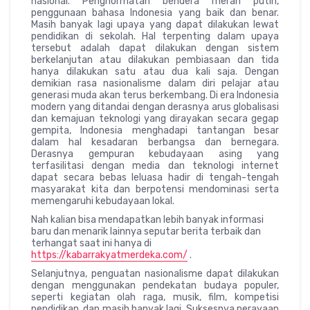
nasional. Penghormatan bendera merah putih,
penggunaan bahasa Indonesia yang baik dan benar.
Masih banyak lagi upaya yang dapat dilakukan lewat
pendidikan di sekolah. Hal terpenting dalam upaya
tersebut adalah dapat dilakukan dengan sistem
berkelanjutan atau dilakukan pembiasaan dan tida
hanya dilakukan satu atau dua kali saja. Dengan
demikian rasa nasionalisme dalam diri pelajar atau
generasi muda akan terus berkembang. Di era Indonesia
modern yang ditandai dengan derasnya arus globalisasi
dan kemajuan teknologi yang dirayakan secara gegap
gempita, Indonesia menghadapi tantangan besar
dalam hal kesadaran berbangsa dan bernegara.
Derasnya gempuran kebudayaan asing yang
terfasilitasi dengan media dan teknologi internet
dapat secara bebas leluasa hadir di tengah-tengah
masyarakat kita dan berpotensi mendominasi serta
memengaruhi kebudayaan lokal.
Nah kalian bisa mendapatkan lebih banyak informasi
baru dan menarik lainnya seputar berita terbaik dan
terhangat saat ini hanya di
https://kabarrakyatmerdeka.com/
.
Selanjutnya, penguatan nasionalisme dapat dilakukan
dengan menggunakan pendekatan budaya populer,
seperti kegiatan olah raga, musik, film, kompetisi
pendidikan, dan masih banyak lagi. Suksesnya perayaan