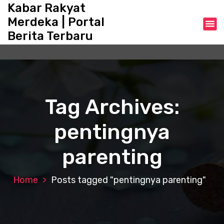
S
Kabar Rakyat
k
Merdeka | Portal
i
Berita Terbaru
p
t
o
c
o
n
Tag Archives:
t
e
pentingnya
n
t
parenting
Home
Posts tagged "pentingnya parenting"