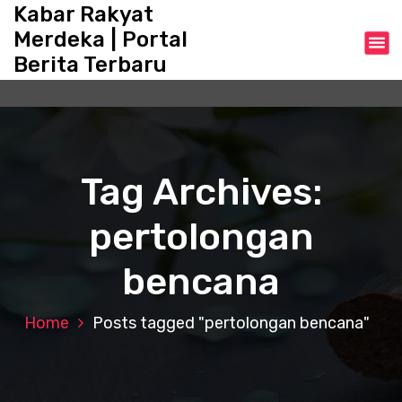
S
Kabar Rakyat
k
Merdeka | Portal
i
Berita Terbaru
p
t
o
c
o
n
Tag Archives:
t
e
pertolongan
n
t
bencana
Home
Posts tagged "pertolongan bencana"