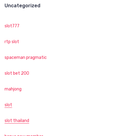
Uncategorized
slot777
rtp slot
spaceman pragmatic
slot bet 200
mahjong
slot
slot thailand