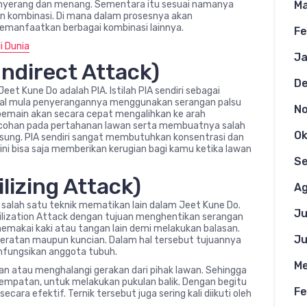
Ma
yerang dan menang. Sementara itu sesuai namanya
n kombinasi. Di mana dalam prosesnya akan
manfaatkan berbagai kombinasi lainnya.
Fe
i Dunia
Ja
Indirect Attack)
D
 Jeet Kune Do adalah PIA. Istilah PIA sendiri sebagai
wal mula penyerangannya menggunakan serangan palsu
N
 pemain akan secara cepat mengalihkan ke arah
cohan pada pertahanan lawan serta membuatnya salah
Ok
sung. PIA sendiri sangat membutuhkan konsentrasi dan
ini bisa saja memberikan kerugian bagi kamu ketika lawan
S
lizing Attack)
Ag
salah satu teknik mematikan lain dalam Jeet Kune Do.
Ju
ilization Attack dengan tujuan menghentikan serangan
memakai kaki atau tangan lain demi melakukan balasan.
Ju
eratan maupun kuncian. Dalam hal tersebut tujuannya
fungsikan anggota tubuh.
Me
an atau menghalangi gerakan dari pihak lawan. Sehingga
empatan, untuk melakukan pukulan balik. Dengan begitu
Fe
ra efektif. Ternik tersebut juga sering kali diikuti oleh