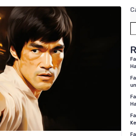
C
R
Fa
Ha
Fa
un
Fa
Ha
Fa
Ke
Fa