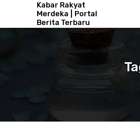
S
Kabar Rakyat
k
Merdeka | Portal
i
Berita Terbaru
p
t
o
c
o
n
Ta
t
e
n
t