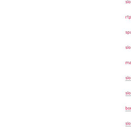
sl
rtp
sp
sl
ma
slo
slo
bo
slo