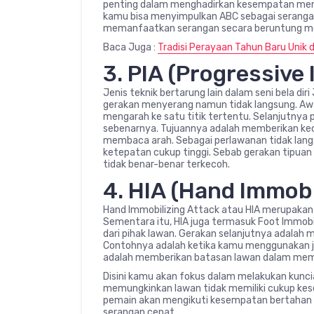
penting dalam menghadirkan kesempatan men
kamu bisa menyimpulkan ABC sebagai seranga
memanfaatkan serangan secara beruntung me
Baca Juga :
Tradisi Perayaan Tahun Baru Unik d
3. PIA (Progressive 
Jenis teknik bertarung lain dalam seni bela diri
gerakan menyerang namun tidak langsung. A
mengarah ke satu titik tertentu. Selanjutnya
sebenarnya. Tujuannya adalah memberikan ke
membaca arah. Sebagai perlawanan tidak lang
ketepatan cukup tinggi. Sebab gerakan tipuan 
tidak benar-benar terkecoh.
4. HIA (Hand Immobi
Hand Immobilizing Attack atau HIA merupakan 
Sementara itu, HIA juga termasuk Foot Immob
dari pihak lawan. Gerakan selanjutnya adalah 
Contohnya adalah ketika kamu menggunakan j
adalah memberikan batasan lawan dalam mem
Disini kamu akan fokus dalam melakukan kunci
memungkinkan lawan tidak memiliki cukup kes
pemain akan mengikuti kesempatan bertahan seca
serangan cepat.