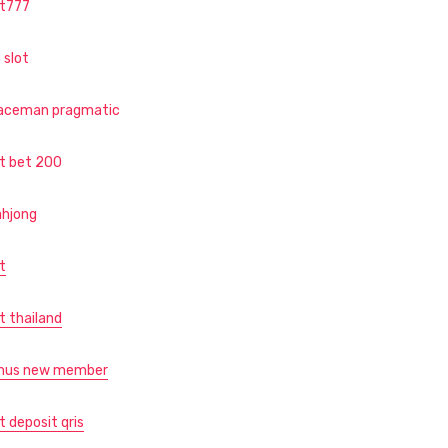
ot777
 slot
aceman pragmatic
ot bet 200
hjong
t
t thailand
nus new member
t deposit qris