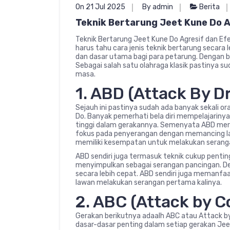
On 21 Jul 2025
By admin
Berita
Teknik Bertarung Jeet Kune Do A
Teknik Bertarung Jeet Kune Do Agresif dan Ef
harus tahu cara jenis teknik bertarung secara 
dan dasar utama bagi para petarung. Dengan 
Sebagai salah satu olahraga klasik pastinya 
masa.
1. ABD (Attack By D
Sejauh ini pastinya sudah ada banyak sekali o
Do. Banyak pemerhati bela diri mempelajarinya
tinggi dalam gerakannya. Semenyata ABD merup
fokus pada penyerangan dengan memancing la
memiliki kesempatan untuk melakukan seranga
ABD sendiri juga termasuk teknik cukup penting
menyimpulkan sebagai serangan pancingan. D
secara lebih cepat. ABD sendiri juga memanfa
lawan melakukan serangan pertama kalinya.
2. ABC (Attack by 
Gerakan berikutnya adaalh ABC atau Attack b
dasar-dasar penting dalam setiap gerakan Jee