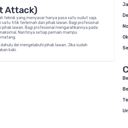
Ja
t Attack)
D
h teknik yang menyasar hanya pasa satu sudut saja.
satu titik terlemah dari pihak lawan. Bagi profesional
N
 pihak lawan. Bagi profesional mengarahkannya pada
 maksimal. Nantinya setiap pemain mampu
Ok
 matang.
h dahulu dei mengelabuhi pihak lawan. Jika sudah
S
akan kaki.
C
Be
Be
Te
Un