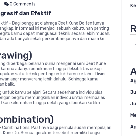
0 Comments
Ke
gresif dan Efektif
ektif – Bagi penggiat olahraga Jeet Kune Do tentunya
R
lengkap. Informasi ini menjadi sebuah kebutuhan penting
begitu kamu dapat menguasai teknik secara lebih mudah.
sudah ada banyak sekali perkembangannya dari masa ke
rawing)
rang di berbagai belahan dunia mengenai seni Jeet Kune
A
 karena adanya penekanan hingga fleksibilitas cukup
akan satu teknik penting untuk kamu ketahui. Disini
wan aagr menyerang lebih dahulu. Sehingga kamu
Ag
n balik.
Ju
 untuk kamu pelajari. Secara sederhana individu bisa
engan begitu memungkinkan individu untuk membalas
atkan kelemahan hingga celah yang diberikan ketika
Ju
Me
Combination)
Ap
y Combinations. Pastinya bagi pemula sudah mempelajari
t Kune Do. Semua gerakan tersebut memiliki fungsi