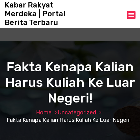
S
Kabar Rakyat
k
Merdeka | Portal
i
Berita Terbaru
p
t
o
c
o
n
Fakta Kenapa Kalian
t
e
Harus Kuliah Ke Luar
n
t
Negeri!
Home
Uncategorized
Fakta Kenapa Kalian Harus Kuliah Ke Luar Negeri!