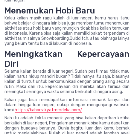
luar negeri.
Menemukan Hobi Baru
Kalau kalian masih ragu kuliah di luar negeri, kamu harus tahu
bahwa belajar di negara lain bisa juga membantumu menemukan
aktivitas atau hobi baru yang mungkin tidak bisa kalian temukan
di indonesia. Karena bisa saja kalian memiliki bakat terpendam di
aktivitas misalnya Snowboarding,Quidditch, atau olahraga lainya
yang belum tentu bisa di lakukan di indonesia.
Meningkatkan Kepercayaan
Diri
Selama kalian berada di luar negeri, Sudah pasti mau tidak mau
kalian harus hidup mandiri bukan? Tidak hanya itu saja, biasanya
kalian di tuntut untuk berkomunikasi dengan orang asing secara
rutin. Maka dari itu, kepercayaan diri mereka akan terasa dan
meningkat seiringnya waktu selama berkuliah di negara asing.
Kalian juga bisa mendapatkan informasi menarik lainya dari
dalam hingga luar negeri, cukup dengan mengunjungi website
kami
https://kabarrakyatmerdeka.com/
Nah itu adalah fakta menarik yang bisa kalian dapatkan ketika
berkuliah di luar negeri, Pengalaman menarik bisa kamu dapatkan
dengan buadaya barunya. Dunia begitu luar dan kamu berhak
untuk menjelajahinya. Kuliah di luar negeri adalah langkah awal