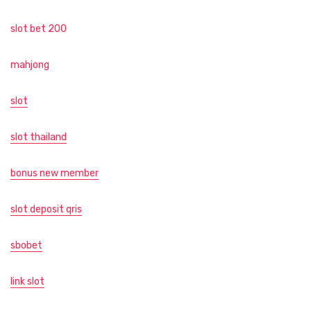
slot bet 200
mahjong
slot
slot thailand
bonus new member
slot deposit qris
sbobet
link slot