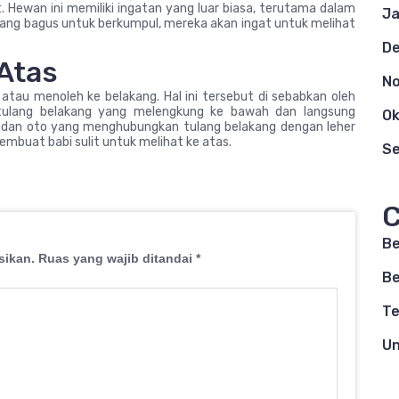
t. Hewan ini memiliki ingatan yang luar biasa, terutama dalam
Ja
ang bagus untuk berkumpul, mereka akan ingat untuk melihat
D
 Atas
N
 atau menoleh ke belakang. Hal ini tersebut di sebabkan oleh
 tulang belakang yang melengkung ke bawah dan langsung
Ok
g dan oto yang menghubungkan tulang belakang dengan leher
mbuat babi sulit untuk melihat ke atas.
S
C
Be
sikan.
Ruas yang wajib ditandai
*
Be
Te
Un