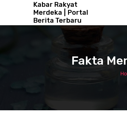
S
Kabar Rakyat
k
Merdeka | Portal
i
Berita Terbaru
p
t
o
c
o
n
Fakta Men
t
e
n
H
t