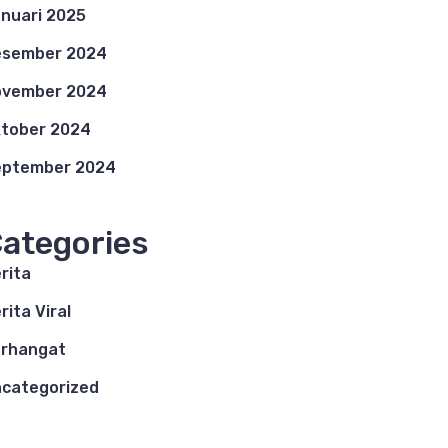
nuari 2025
esember 2024
ovember 2024
tober 2024
eptember 2024
ategories
rita
rita Viral
rhangat
categorized