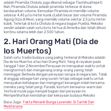
adalah Piramida Cholula, juga dikenal sebagai Tlachihualtepetl.
Nah, Piramida Cholula adalah piramida terbesar di dunia
berdasarkan volume. Kemudian Piramida ini memiliki volume
sebesar 4,45 juta meter kunik.cLebih besar dari volume Piramida
Agung Giza di Mesir, yang memiliki volume sekitar 2,5 juta meter
kubik. Terletak di kota Cholula di negara bagian Puebla. Meksiko
sendiri adalah salah satu kota tertua di Amerika dan telah dihuni
kontinu selama lebih dari 2.500 tahun.
2. Hari Orang Mati (Dia de
los Muertos)
Salah satu tradisi budaya yang paling terkenal di Meksiko adalah
Dia de los Muertos atau Hari Orang Mati. Yang di rayakan pada
tanggal 1 dan 2 November.Perayaan ini merupakan waktu untuk
menghormati dan mengenang orang-orang yanng telah
meninggal. Berbeda dengan perayaan serupa di negara lain. Tidak
di anggap sebagai hari yang suram tetapi sebagai waktu untuk
merayakan kehidupan dan mengingat kenangan indah bersama
mereka yang telah pergi. Parade, kostum berwarna-warni dan
festival musik juga menjadi bagian dari perayaan ini.
Memperlihatkan keindahan dan kekayaan budaya Meksiko
Baca Juga :
Fakta Menarik Bunga Lavender, Si Cantik Dari
Mediterania