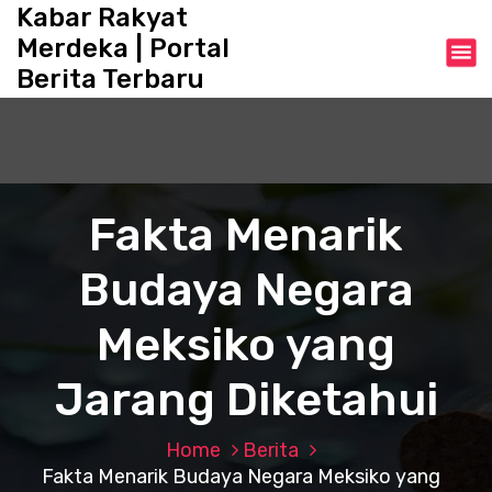
S
Kabar Rakyat
k
Merdeka | Portal
i
Berita Terbaru
p
t
o
c
o
n
Fakta Menarik
t
e
Budaya Negara
n
t
Meksiko yang
Jarang Diketahui
Home
Berita
Fakta Menarik Budaya Negara Meksiko yang