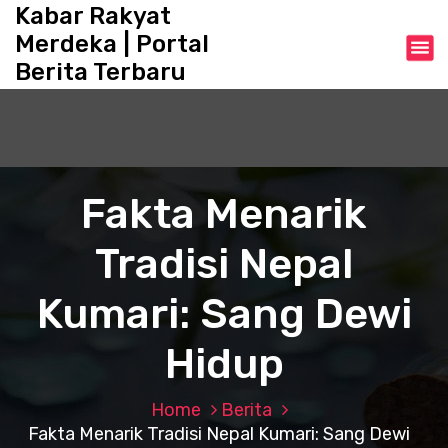
S
Kabar Rakyat
k
Merdeka | Portal
i
Berita Terbaru
p
t
o
c
o
n
Fakta Menarik
t
e
Tradisi Nepal
n
t
Kumari: Sang Dewi
Hidup
Home
Berita
Fakta Menarik Tradisi Nepal Kumari: Sang Dewi