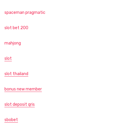
spaceman pragmatic
slot bet 200
mahjong
slot
slot thailand
bonus new member
slot deposit qris
sbobet