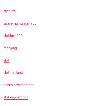
rtp slot
spaceman pragmatic
slot bet 200
mahjong
slot
slot thailand
bonus new member
slot deposit qris