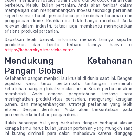
cepat, membawa revolusi dalam cara kita bercocok tanam dan
berkebun. Melalui kuliah pertanian, Anda akan terlibat dalam
mempelajari dan mengembangkan inovasi teknologi pertanian
seperti sensor tanah, pemantauan pertumbuhan tanaman, dan
penggunaan drone. Keahlian ini tidak hanya membuat Anda
relevan dalam industri, tetapi juga membantu meningkatkan
efisiensi produksi pertanian.
Dapatkan lebih banyak informasi menarik lainnya seputar
pendidikan dan berita terbaru lainnya hanya di
https://kabarrakyatmerdeka.com/
.
Mendukung Ketahanan
Pangan Global
Ketahanan pangan menjadi isu krusial di dunia saat ini. Dengan
populasi yang terus bertambah, tantangan memenuhi
kebutuhan pangan global semakin besar. Kuliah pertanian akan
membekali Anda dengan pengetahuan tentang cara
meningkatkan produktivitas pertanian, mengurangi kerugian
panen, dan mengembangkan strategi pertanian yang lebih
efisien. Dengan demikian, Anda akan berkontribusi pada
pemenuhan kebutuhan pangan dunia.
Itulah beberapa hal yang berkaitan dengan berbagai alasan
kenapa kamu harus kuliah jurusan pertanian yang mungkin saat
ini kurang diminati para calon mahasiswa karena dianggap