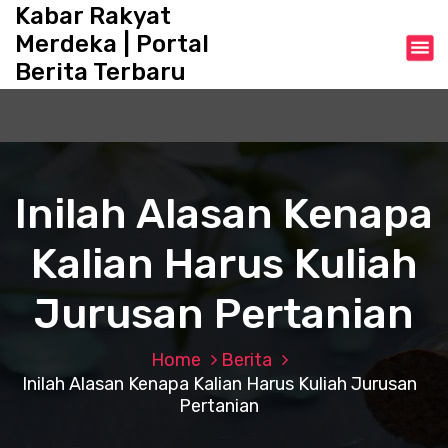
S
Kabar Rakyat
k
Merdeka | Portal
i
Berita Terbaru
p
t
o
c
o
n
Inilah Alasan Kenapa
t
e
Kalian Harus Kuliah
n
t
Jurusan Pertanian
Home
Berita
Inilah Alasan Kenapa Kalian Harus Kuliah Jurusan
Pertanian