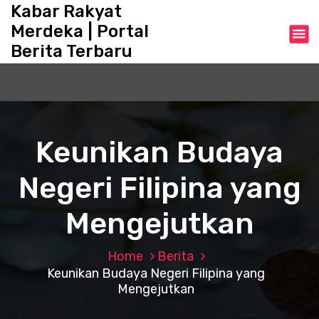
S
Kabar Rakyat
k
Merdeka | Portal
i
Berita Terbaru
p
t
o
c
o
n
Keunikan Budaya
t
e
Negeri Filipina yang
n
t
Mengejutkan
Home
Berita
Keunikan Budaya Negeri Filipina yang
Mengejutkan