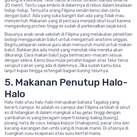
goreng di Indonesia. Telur harus di rebus terlebih dahulu selama
20 menit. Tentu saja embrio di dalamnya di rebus dalam keadaan
hidup-hidup. Ternyata orang Filipina sendiri benci dan cinta
dengan balut. Ada yang suka banget dan ada yang tidak mau
menyentuh. Makanan yang di percaya menjadi obat kuat karena
mengandung protein tinggi ini sudah di perkenalkan sejak kecil.
Biasanya anak-anak sekolah di Filipina yang melakukan penelitian
biologi menggunakan balut untuk mengamati anatomi unggas.
Begitu pelajaran selesai guru akan menyuruh murid untuk makan
balut. Bahkan jika ada murid yang menolak nilai mereka akan
dikurangi. Cara makan balut juga bermacam-macam sesuai
dengan selera. Kamu bisa mulai pecahin bagian atas telur terus
seruput cairan yang ada di dalemnya. Jika sudah kamu bisa
lanjut kupas hingga setengah bagian kuning telurnya.
5. Makanan Penutup Halo-
Halo
Halo-halo atau halu-halo merupakan bahasa Tagalog yang
berarti campur. Ini adalah es campur dari Filipina setelah di serut
es di hidangkan di dalam mangkuk atau gelas tinggi dengan
yambahan isi yang beragam seperti kolang-kaling (kaong),
pisang, nata de coco, kelapa kopyor (makapuno), pacar cina dan
kacang-kacangan dan umbi yang di masak manis. Di atasnya di
tuangkan susu evaporasi atau susu kental manis.