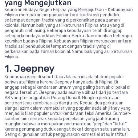
yang Mengejutkan
Keunikan Budaya Negeri Filipina yang Mengejutkan – Kebudayaan
Filipina merupakan perpaduan antara tradisi asli penduduk
setempat dengan tradisi yang di perkenalkan pada zaman
kolonial. Namun baik yang asli keturunan Filipina atau yang di
pengaruhi oleh asing. Beberapa kebudayaan telah di anggap
sebagai kebudayaan khas Filipina. Berikut kami berikan beberapa
keunikan budaya Filipina. Kebudayaan Filipina merupakan antara
tradisi asli penduduk setempat dengan tradisi yang di
perkenalkan pada zaman kolonial. Namu baik yang asli keturunan
Filipina.
1. Jeepney
Kendaraan yang di sebut Raja Jalanan ini adalah ikon populer
pariwisataFilipina karena Jeepney hanya ada di Filipina. Di
anggap sebagai kendaraan umum yang paling banyak di pakai di
negara tersebut. Jeepney pada asalnya dibuat dari jip tentara
AS yang tertinggal dari Perang Dunia II. Mungkin perkataan
portmanteau kombinasi jip dan jitney. Kedua-dua perkataan
slanga lazim dalam vernakuler yang populer aadalah jitney yang
menjadi istilah populer untuk kendaraan teksi Amerika. Sumber-
sumber lain memihak kepada penjelasan yang jauh kurang
mungkin bahwa ia merupakan portmanteau “jeep” dan “lutut”
karena penumpang duduk sangat dekat dengan satu sama lain.
Sering di gunakan untuk penggunakan komersial atau institusi.