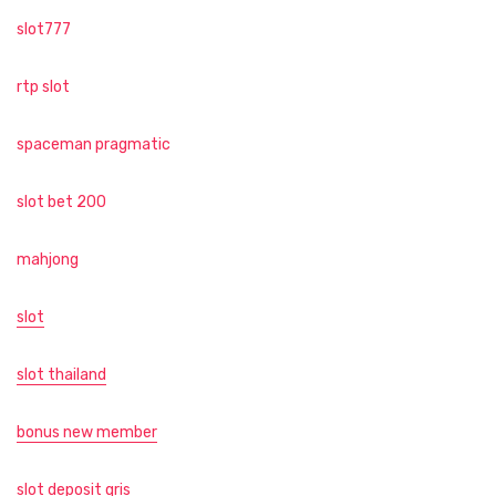
slot777
rtp slot
spaceman pragmatic
slot bet 200
mahjong
slot
slot thailand
bonus new member
slot deposit qris