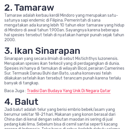
2. Tamaraw
Tamaraw adalah kerbau kerdil Mindoro yang merupakan satu-
satunya sapi endemic di Filipina. Pemerintah di sana
mengatakan ada kurang lebih 10 tahun ekor tamaraw yang hidup
di Mindoro di awal tahun 1.900an. Sayangnya karena beberapa
hal spesies tersebut telah di nyatakan hampir punah sejak tahun
2000.
3. Ikan Sinarapan
Sinarapan yang secara ilmiah di sebut Mistichthys luzonensis.
Merupakan spesies ikan terkecil yang di perdagangkan di dunia.
Spesies ini hanya di temukan di wilayah Bicol, perairan Camerines
Sur. Termasik Danau Buhi dan Bato, usaha konsevasi telah
dilakukan setelah ikan tersebut terancam punah karena terlalu
banyak di tangkap.
Baca Juga :
Tradisi Dan Budaya Yang Unik Di Negara Qatar
4. Balut
Jadi balut adalah telur yang berisi embrio bebek/asam yang
berumur sekitar 18-21 hari. Makanan yang konon berasal dari
China dan di kenal dengan sebutan maodan ini sering di jual
pedang kaki lima. Sebelum bisa di cemil santai seperti kacang