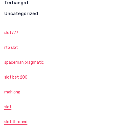
Terhangat
Uncategorized
slot777
rtp slot
spaceman pragmatic
slot bet 200
mahjong
slot
slot thailand