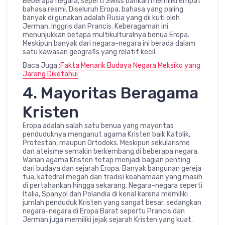
Beberapa negara, seperti Swiss bahkan memiliki empat
bahasa resmi. Diseluruh Eropa, bahasa yang paling
banyak di gunakan adalah Rusia yang dii kuti oleh
Jerman, Inggris dan Prancis. Keberagaman ini
menunjukkan betapa multikulturalnya benua Eropa.
Meskipun banyak dari negara-negara ini berada dalam
satu kawasan geografis yang relatif kecil.
Baca Juga :
Fakta Menarik Budaya Negara Meksiko yang
Jarang Diketahui
4. Mayoritas Beragama
Kristen
Eropa adalah salah satu benua yang mayoritas
penduduknya menganut agama Kristen baik Katolik,
Protestan, maupun Ortodoks. Meskipun sekularisme
dan ateisme semakin berkembang di beberapa negara.
Warian agama Kristen tetap menjadi bagian penting
dari budaya dan sejarah Eropa. Banyak bangunan gereja
tua, katedral megah dan tradisi keahamaan yang masih
di pertahankan hingga sekarang. Negara-negara seperti
Italia, Spanyol dan Polandia di kenal karena memiliki
jumlah penduduk Kristen yang sangat besar, sedangkan
negara-negara di Eropa Barat sepertu Prancis dan
Jerman juga memiliki jejak sejarah Kristen yang kuat.