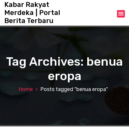
S
Kabar Rakyat
k
Merdeka | Portal
i
Berita Terbaru
p
t
o
c
o
n
Tag Archives: benua
t
e
eropa
n
t
Home
Posts tagged "benua eropa"