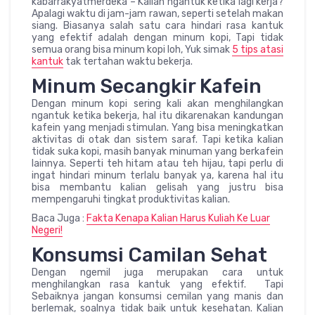
kabarrakyatmerdeka – Kalian ngantuk ketika lagi kerja?
Apalagi waktu di jam-jam rawan, seperti setelah makan
siang. Biasanya salah satu cara hindari rasa kantuk
yang efektif adalah dengan minum kopi, Tapi tidak
semua orang bisa minum kopi loh, Yuk simak
5 tips atasi
kantuk
tak tertahan waktu bekerja.
Minum Secangkir Kafein
Dengan minum kopi sering kali akan menghilangkan
ngantuk ketika bekerja, hal itu dikarenakan kandungan
kafein yang menjadi stimulan. Yang bisa meningkatkan
aktivitas di otak dan sistem saraf. Tapi ketika kalian
tidak suka kopi, masih banyak minuman yang berkafein
lainnya. Seperti teh hitam atau teh hijau, tapi perlu di
ingat hindari minum terlalu banyak ya, karena hal itu
bisa membantu kalian gelisah yang justru bisa
mempengaruhi tingkat produktivitas kalian.
Baca Juga :
Fakta Kenapa Kalian Harus Kuliah Ke Luar
Negeri!
Konsumsi Camilan Sehat
Dengan ngemil juga merupakan cara untuk
menghilangkan rasa kantuk yang efektif. Tapi
Sebaiknya jangan konsumsi cemilan yang manis dan
berlemak, soalnya tidak baik untuk kesehatan. Kalian