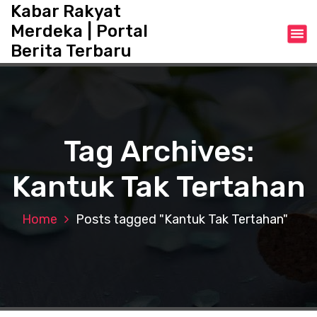
S
Kabar Rakyat
k
Merdeka | Portal
i
Berita Terbaru
p
t
o
c
o
n
Tag Archives:
t
e
Kantuk Tak Tertahan
n
t
Home
Posts tagged "Kantuk Tak Tertahan"