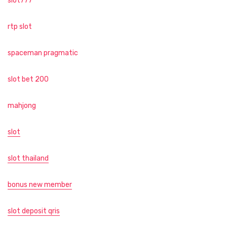
slot777
rtp slot
spaceman pragmatic
slot bet 200
mahjong
slot
slot thailand
bonus new member
slot deposit qris