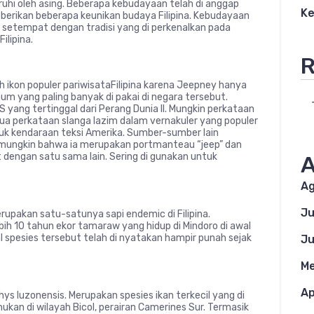
aruhi oleh asing. Beberapa kebudayaan telah di anggap
Ke
i berikan beberapa keunikan budaya Filipina. Kebudayaan
uk setempat dengan tradisi yang di perkenalkan pada
ilipina.
R
h ikon populer pariwisataFilipina karena Jeepney hanya
mum yang paling banyak di pakai di negara tersebut.
S yang tertinggal dari Perang Dunia II. Mungkin perkataan
dua perkataan slanga lazim dalam vernakuler yang populer
ntuk kendaraan teksi Amerika. Sumber-sumber lain
 mungkin bahwa ia merupakan portmanteau “jeep” dan
dengan satu sama lain. Sering di gunakan untuk
A
Ag
Ju
upakan satu-satunya sapi endemic di Filipina.
ih 10 tahun ekor tamaraw yang hidup di Mindoro di awal
 spesies tersebut telah di nyatakan hampir punah sejak
Ju
Me
Ap
hys luzonensis. Merupakan spesies ikan terkecil yang di
mukan di wilayah Bicol, perairan Camerines Sur. Termasik