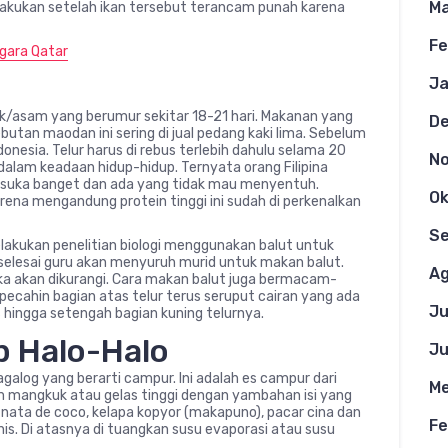
Ma
ilakukan setelah ikan tersebut terancam punah karena
Fe
egara Qatar
Ja
bek/asam yang berumur sekitar 18-21 hari. Makanan yang
D
ebutan maodan ini sering di jual pedang kaki lima. Sebelum
ndonesia. Telur harus di rebus terlebih dahulu selama 20
N
 dalam keadaan hidup-hidup. Ternyata orang Filipina
ng suka banget dan ada yang tidak mau menyentuh.
Ok
ena mengandung protein tinggi ini sudah di perkenalkan
S
elakukan penelitian biologi menggunakan balut untuk
selesai guru akan menyuruh murid untuk makan balut.
Ag
eka akan dikurangi. Cara makan balut juga bermacam-
ecahin bagian atas telur terus seruput cairan yang ada
Ju
s hingga setengah bagian kuning telurnya.
p Halo-Halo
Ju
alog yang berarti campur. Ini adalah es campur dari
Me
alam mangkuk atau gelas tinggi dengan yambahan isi yang
, nata de coco, kelapa kopyor (makapuno), pacar cina dan
Fe
. Di atasnya di tuangkan susu evaporasi atau susu