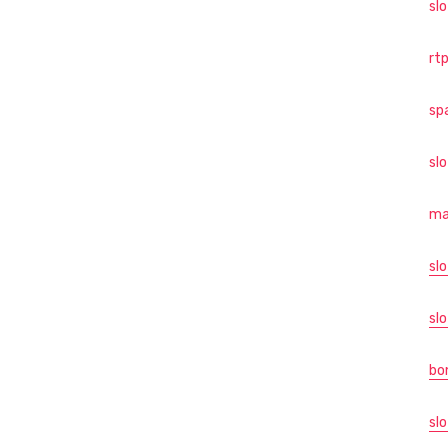
sl
rtp
sp
sl
ma
slo
slo
bo
slo