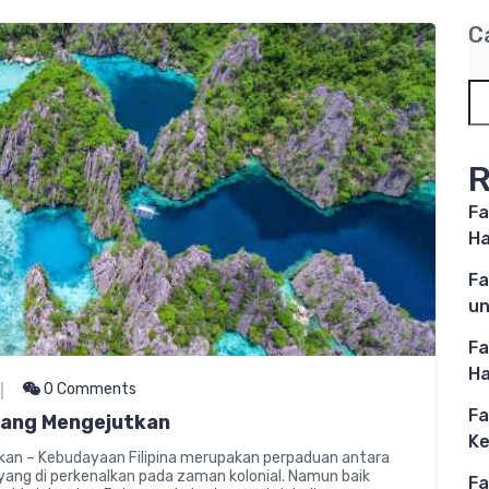
C
R
Fa
Ha
Fa
un
Fa
Ha
0 Comments
Fa
 yang Mengejutkan
Ke
tkan – Kebudayaan Filipina merupakan perpaduan antara
 yang di perkenalkan pada zaman kolonial. Namun baik
Fa