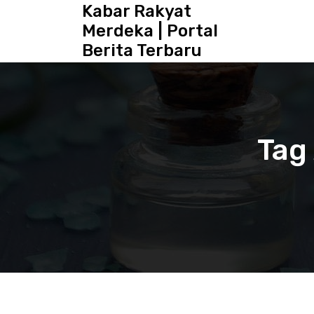
S
Kabar Rakyat
k
Merdeka | Portal
i
Berita Terbaru
p
t
o
c
o
n
Tag 
t
e
n
t