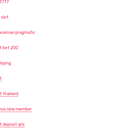
ot777
 slot
aceman pragmatic
ot bet 200
hjong
t
t thailand
nus new member
t deposit qris