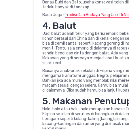
Danau Buhi dan Bato, usaha konsevasi telah d
terlalu banyak di tangkap.
Baca Juga :
Tradisi Dan Budaya Yang Unik Di N
4. Balut
Jadi balut adalah telur yang berisi embrio be
konon berasal dari China dan di kenal dengan s
bisa di cemil santai seperti kacang goreng di I
menit. Tentu saja embrio di dalamnya di rebus
sendiri benci dan cinta dengan balut. Ada ya
Makanan yang di percaya menjadi obat kuat kar
sejak kecil.
Biasanya anak-anak sekolah di Filipina yang m
mengamati anatomi unggas. Begitu pelajaran 
Bahkan jika ada murid yang menolak nilai mer
macam sesuai dengan selera. Kamu bisa mulai p
di dalemnya. Jika sudah kamu bisa lanjut kupa
5. Makanan Penutu
Halo-halo atau halu-halo merupakan bahasa Tag
Filipina setelah di serut es di hidangkan di d
beragam seperti kolang-kaling (kaong), pisang
kacang-kacangan dan umbi yang di masak manis
kental manis.