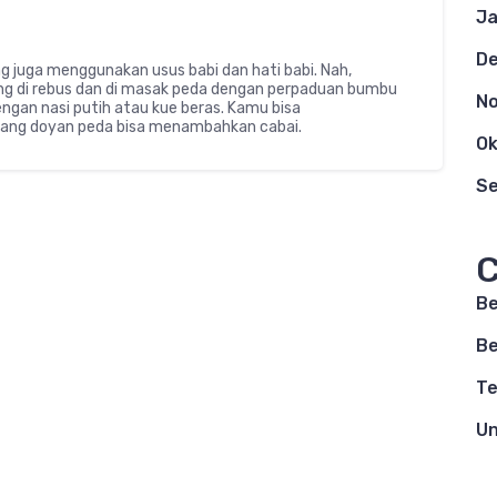
Ja
D
 juga menggunakan usus babi dan hati babi. Nah,
ng di rebus dan di masak peda dengan perpaduan bumbu
N
dengan nasi putih atau kue beras. Kamu bisa
ang doyan peda bisa menambahkan cabai.
Ok
S
C
Be
Be
Te
Un