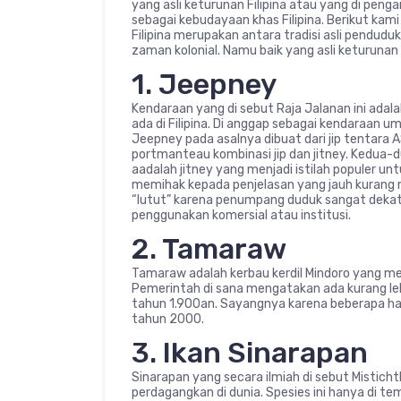
yang asli keturunan Filipina atau yang di peng
sebagai kebudayaan khas Filipina. Berikut kam
Filipina merupakan antara tradisi asli pendud
zaman kolonial. Namu baik yang asli keturunan F
1. Jeepney
Kendaraan yang di sebut Raja Jalanan ini adala
ada di Filipina. Di anggap sebagai kendaraan u
Jeepney pada asalnya dibuat dari jip tentara A
portmanteau kombinasi jip dan jitney. Kedua-
aadalah jitney yang menjadi istilah populer u
memihak kepada penjelasan yang jauh kurang
“lutut” karena penumpang duduk sangat dekat 
penggunakan komersial atau institusi.
2. Tamaraw
Tamaraw adalah kerbau kerdil Mindoro yang mer
Pemerintah di sana mengatakan ada kurang leb
tahun 1.900an. Sayangnya karena beberapa hal
tahun 2000.
3. Ikan Sinarapan
Sinarapan yang secara ilmiah di sebut Misticht
perdagangkan di dunia. Spesies ini hanya di te