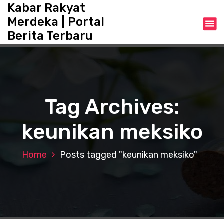
S
Kabar Rakyat
k
Merdeka | Portal
i
Berita Terbaru
p
t
o
c
o
n
Tag Archives:
t
e
keunikan meksiko
n
t
Home
Posts tagged "keunikan meksiko"