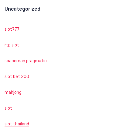
Uncategorized
slot777
rtp slot
spaceman pragmatic
slot bet 200
mahjong
slot
slot thailand